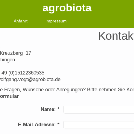
agrobiota
Anfahrt
Impressum
Kontak
a
 Kreuzberg 17
bingen
 +49 (0)15122360535
wolfgang.vogt@agrobiota.de
e Fragen, Wünsche oder Anregungen? Bitte nehmen Sie Kontak
formular
Name:
*
E-Mail-Adresse:
*